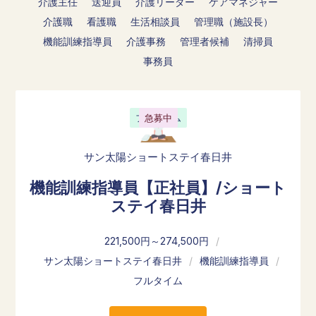
介護主任
送迎員
介護リーダー
ケアマネジャー
介護職
看護職
生活相談員
管理職（施設長）
機能訓練指導員
介護事務
管理者候補
清掃員
事務員
フルタイム
急募中
サン太陽ショートステイ春日井
機能訓練指導員【正社員】/ショート
ステイ春日井
221,500円～274,500円
/
サン太陽ショートステイ春日井
/
機能訓練指導員
/
フルタイム