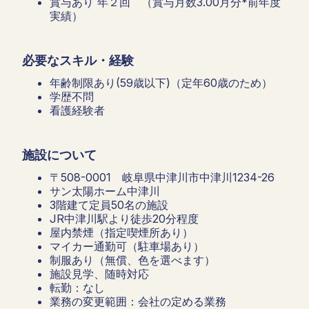
賞与あり 年２回 （賞与月数3.00月分*前年度
実績）
必要なスキル・経験
年齢制限あり(59歳以下)（定年60歳のため）
学歴不問
看護経験者
施設について
〒508-0001 岐阜県中津川市中津川1234-26
サン太陽ホーム中津川
3階建て定員50名の施設
JR中津川駅より徒歩20分程度
屋内禁煙（指定喫煙所あり）
マイカー通勤可（駐車場あり）
制服あり（無償、色を選べます）
施設見学、随時対応
転勤：なし
業務の変更範囲：会社の定める業務